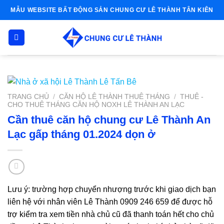
Skip
MẪU WEBSITE BẤT ĐỘNG SẢN CHUNG CƯ LÊ THÀNH TÂN KIÊN
to
content
TRANG CHỦ
/
CĂN HỘ LÊ THÀNH THUÊ THÁNG
/
THUÊ -
CHO THUÊ THÁNG CĂN HỘ NOXH LÊ THÀNH AN LẠC
Cần thuê căn hộ chung cư Lê Thành An
Lạc gấp tháng 01.2024 dọn ở
Lưu ý: trường hợp chuyển nhượng trước khi giao dịch bạn
liên hệ với nhân viên Lê Thành 0909 246 659 để được hỗ
trợ kiểm tra xem tiền nhà chủ cũ đã thanh toán hết cho chủ