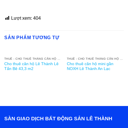
Lượt xem:
404
SẢN PHẨM TƯƠNG TỰ
THUÊ - CHO THUÊ THÁNG CĂN HỘ NOXH LÊ THÀNH AN LẠC
THUÊ - CHO THUÊ THÁNG CĂN HỘ NOXH LÊ THÀNH AN LẠC
Cho thuê căn hộ Lê Thành Lê
Cho thuê căn hộ mini gần
Tấn Bê 43,3 m2
NOXH Lê Thành An Lạc
SÀN GIAO DỊCH BẤT ĐỘNG SẢN LÊ THÀNH