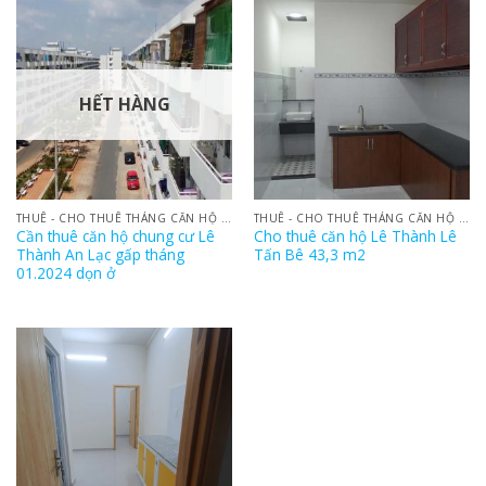
HẾT HÀNG
THUÊ - CHO THUÊ THÁNG CĂN HỘ NOXH LÊ THÀNH AN LẠC
THUÊ - CHO THUÊ THÁNG CĂN HỘ NOXH LÊ THÀNH AN LẠC
Cần thuê căn hộ chung cư Lê
Cho thuê căn hộ Lê Thành Lê
Thành An Lạc gấp tháng
Tấn Bê 43,3 m2
01.2024 dọn ở