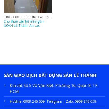
THUÊ - CHO THUÊ THÁNG CĂN HỘ NOXH LÊ THÀNH AN LẠC
Cho thuê căn hộ mini gần
NOXH Lê Thành An Lạc
SÀN GIAO DỊCH BẤT ĐỘNG SẢN LÊ THÀNH
Địa chỉ:
Số 5 Võ Văn Kiệt, Phường 16, Quận 8, TP.
HCM
Hotline:
0909 246 659
Telegram | Zalo:
0909 246 659