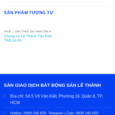
SẢN PHẨM TƯƠNG TỰ
HẾT HÀNG
THUÊ – CHO THUÊ DÀI HẠN CĂN HỘ NOXH LÊ THÀNH TÂN KIÊN
Chung cư Lê Thành Tân Kiên
TKB-14-03
SÀN GIAO DỊCH BẤT ĐỘNG SẢN LÊ THÀNH
Địa chỉ:
Số 5 Võ Văn Kiệt, Phường 16, Quận 8, TP.
HCM
Hotline:
0909 246 659
Telegram | Zalo:
0909 246 659