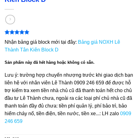
5.00
1
trên 5
Nhận bảng giá block mới tại đây:
Bảng giá NOXH Lê
dựa trên
đánh giá
Thành Tân Kiên Block D
Sản phẩm này đã hết hàng hoặc không có sẵn.
Lưu ý: trường hợp chuyển nhượng trước khi giao dịch bạn
liên hệ với nhân viên Lê Thành 0909 246 659 để được hỗ
trợ kiểm tra xem tiền nhà chủ cũ đã thanh toán hết cho chủ
đầu tư Lê Thành chưa, ngoài ra các loại phí chủ nhà cũ đã
thanh toán đầy đủ chưa: tiền phí quản lý, phí bảo trì, bảo
hiểm cháy nổ, tiền điện, tiền nước, tiền xe...: LH zalo
0909
246 659