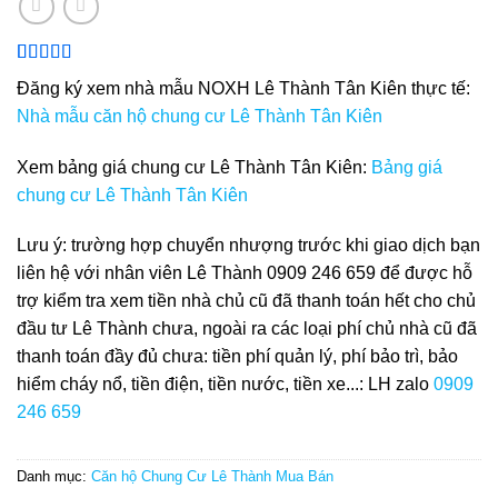
5.00
1
trên 5
Đăng ký xem nhà mẫu NOXH Lê Thành Tân Kiên thực tế:
dựa trên
đánh giá
Nhà mẫu căn hộ chung cư Lê Thành Tân Kiên
Xem bảng giá chung cư Lê Thành Tân Kiên:
Bảng giá
chung cư Lê Thành Tân Kiên
Lưu ý: trường hợp chuyển nhượng trước khi giao dịch bạn
liên hệ với nhân viên Lê Thành 0909 246 659 để được hỗ
trợ kiểm tra xem tiền nhà chủ cũ đã thanh toán hết cho chủ
đầu tư Lê Thành chưa, ngoài ra các loại phí chủ nhà cũ đã
thanh toán đầy đủ chưa: tiền phí quản lý, phí bảo trì, bảo
hiểm cháy nổ, tiền điện, tiền nước, tiền xe...: LH zalo
0909
246 659
Danh mục:
Căn hộ Chung Cư Lê Thành Mua Bán