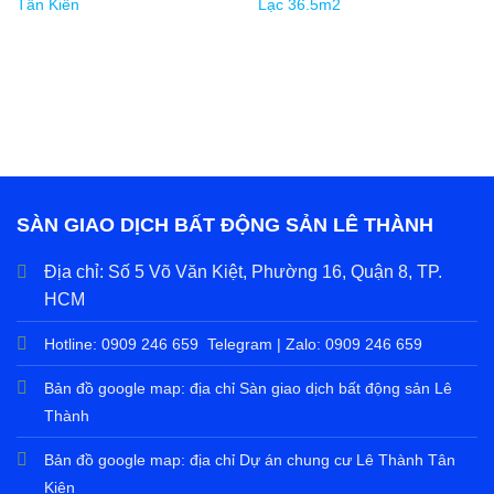
Tân Kiên
Lạc 36.5m2
SÀN GIAO DỊCH BẤT ĐỘNG SẢN LÊ THÀNH
Địa chỉ:
Số 5 Võ Văn Kiệt, Phường 16, Quận 8, TP.
HCM
Hotline:
0909 246 659
Telegram | Zalo:
0909 246 659
Bản đồ google map: địa chỉ
Sàn giao dịch bất động sản Lê
Thành
Bản đồ google map: địa chỉ
Dự án chung cư Lê Thành Tân
Kiên